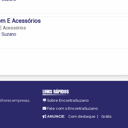
m E Acessórios
E Acessórios
 Suzano
LINKS RÁPIDOS
melhores empresas,
Sobre EncontraSuzano
Fale com o EncontraSuzano
ANUNCIE
:
Com destaque
|
Grátis