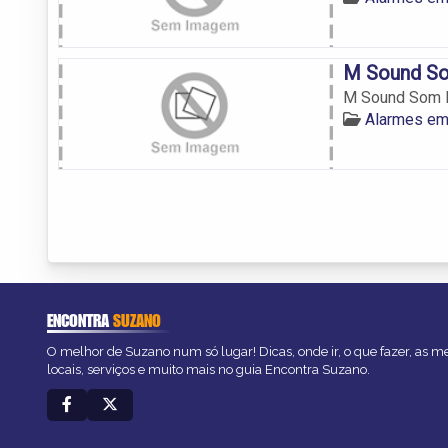
M Sound So
M Sound Som 
Alarmes em
ENCONTRA
SUZANO
O melhor de Suzano num só lugar! Dicas, onde ir, o que fazer, as 
locais, serviços e muito mais no guia Encontra Suzano.