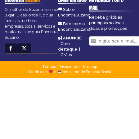
MAIL
O melhor de Suzano num só
Sobre
lugar! Dicas, onde ir, o que
EncontraSuzano
Receba grátis as
fazer, as melhores
principais notícias,
Fale com o
empresas, locais, serviços e
dicas e promoções
EncontraSuzano
muito mais no guia Encontra
Suzano.
ANUNCIE
:
Com
destaque
|
Grátis
Termos
|
Privacidade
|
Sitemap
Criado com
e
pelo time do EncontraBrasil