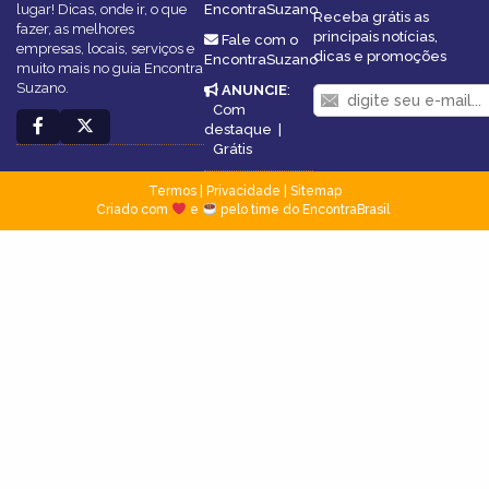
lugar! Dicas, onde ir, o que
EncontraSuzano
Receba grátis as
fazer, as melhores
principais notícias,
Fale com o
empresas, locais, serviços e
dicas e promoções
EncontraSuzano
muito mais no guia Encontra
Suzano.
ANUNCIE
:
Com
destaque
|
Grátis
Termos
|
Privacidade
|
Sitemap
Criado com
e
pelo time do EncontraBrasil