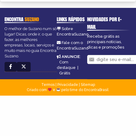
ENCONTRA
SUZANO
LINKS RÁPIDOS
NOVIDADES POR E-
MAIL
O melhor de Suzano num só
Sobre
lugar! Dicas, onde ir, o que
EncontraSuzano
Receba grátis as
fazer, as melhores
principais notícias,
Fale com o
empresas, locais, serviços e
dicas e promoções
EncontraSuzano
muito mais no guia Encontra
Suzano.
ANUNCIE
:
Com
destaque
|
Grátis
Termos
|
Privacidade
|
Sitemap
Criado com
e
pelo time do EncontraBrasil