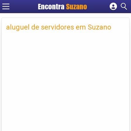
Encontra
Suzano
Cadastrar empresa
Fazer login
aluguel de servidores em Suzano
Criar conta