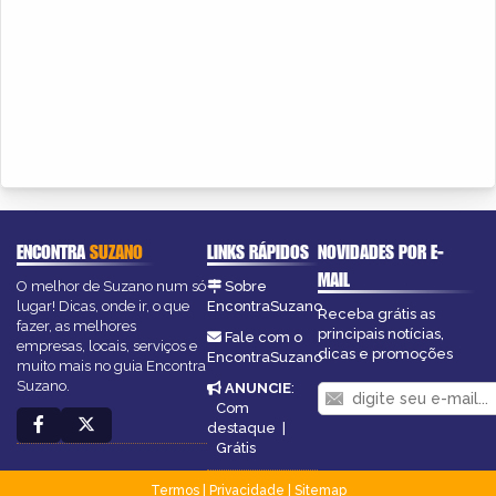
ENCONTRA
SUZANO
LINKS RÁPIDOS
NOVIDADES POR E-
MAIL
O melhor de Suzano num só
Sobre
lugar! Dicas, onde ir, o que
EncontraSuzano
Receba grátis as
fazer, as melhores
principais notícias,
Fale com o
empresas, locais, serviços e
dicas e promoções
EncontraSuzano
muito mais no guia Encontra
Suzano.
ANUNCIE
:
Com
destaque
|
Grátis
Termos
|
Privacidade
|
Sitemap