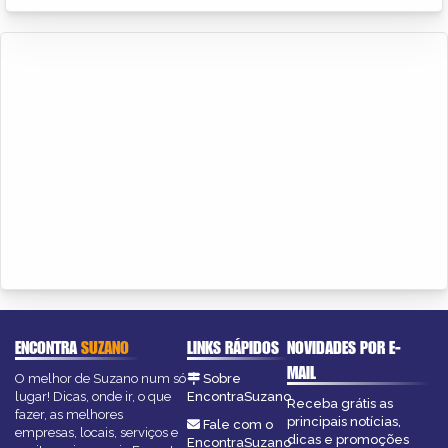
ENCONTRA
SUZANO
LINKS RÁPIDOS
NOVIDADES POR E-
MAIL
O melhor de Suzano num só
Sobre
lugar! Dicas, onde ir, o que
EncontraSuzano
Receba grátis as
fazer, as melhores
principais notícias,
Fale com o
empresas, locais, serviços e
dicas e promoções
EncontraSuzano