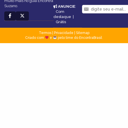
muito mais no guia Encontra
Suzano.
ANUNCIE
:
Com
destaque
|
Grátis
Termos
|
Privacidade
|
Sitemap
Criado com
e
pelo time do EncontraBrasil