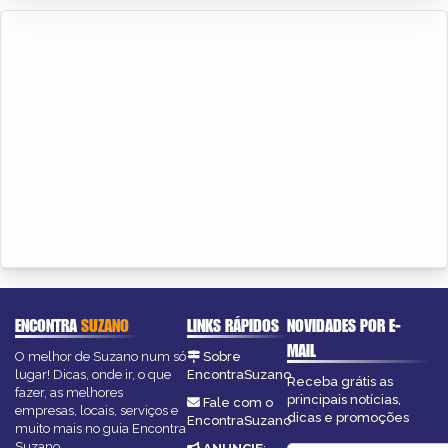
ENCONTRA
SUZANO
LINKS RÁPIDOS
NOVIDADES POR E-
MAIL
O melhor de Suzano num só
Sobre
lugar! Dicas, onde ir, o que
EncontraSuzano
Receba grátis as
fazer, as melhores
principais notícias,
Fale com o
empresas, locais, serviços e
dicas e promoções
EncontraSuzano
muito mais no guia Encontra
Suzano.