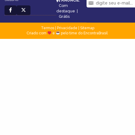
ANUNCIE
:
Com
destaque
|
Grátis
Termos
|
Privacidade
|
Sitemap
Criado com
e
pelo time do EncontraBrasil