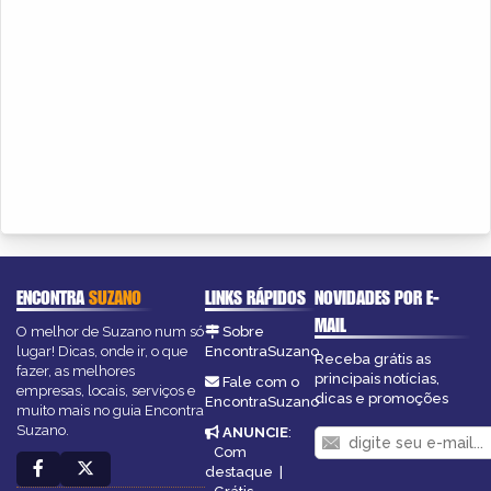
ENCONTRA
SUZANO
LINKS RÁPIDOS
NOVIDADES POR E-
MAIL
O melhor de Suzano num só
Sobre
lugar! Dicas, onde ir, o que
EncontraSuzano
Receba grátis as
fazer, as melhores
principais notícias,
Fale com o
empresas, locais, serviços e
dicas e promoções
EncontraSuzano
muito mais no guia Encontra
Suzano.
ANUNCIE
:
Com
destaque
|