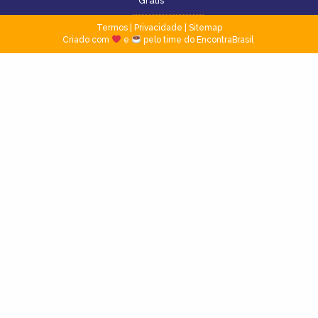
Grátis
Termos
|
Privacidade
|
Sitemap
Criado com
e
pelo time do EncontraBrasil