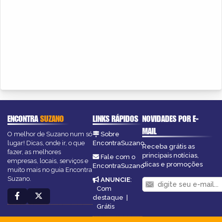
ENCONTRA
SUZANO
LINKS RÁPIDOS
NOVIDADES POR E-
MAIL
O melhor de Suzano num só
Sobre
lugar! Dicas, onde ir, o que
EncontraSuzano
Receba grátis as
fazer, as melhores
principais notícias,
Fale com o
empresas, locais, serviços e
dicas e promoções
EncontraSuzano
muito mais no guia Encontra
Suzano.
ANUNCIE
:
Com
destaque
|
Grátis