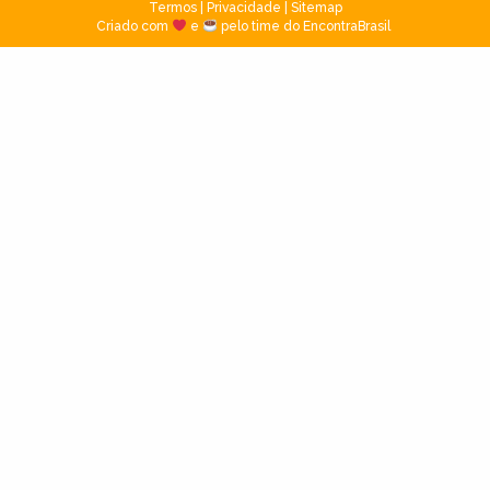
Termos
|
Privacidade
|
Sitemap
Criado com
e
pelo time do EncontraBrasil