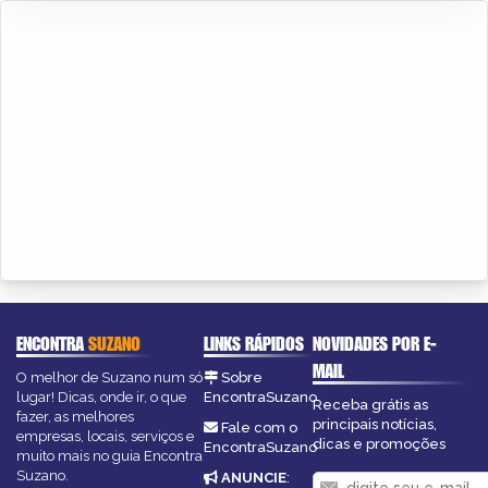
ENCONTRA
SUZANO
LINKS RÁPIDOS
NOVIDADES POR E-
MAIL
O melhor de Suzano num só
Sobre
lugar! Dicas, onde ir, o que
EncontraSuzano
Receba grátis as
fazer, as melhores
principais notícias,
Fale com o
empresas, locais, serviços e
dicas e promoções
EncontraSuzano
muito mais no guia Encontra
Suzano.
ANUNCIE
: