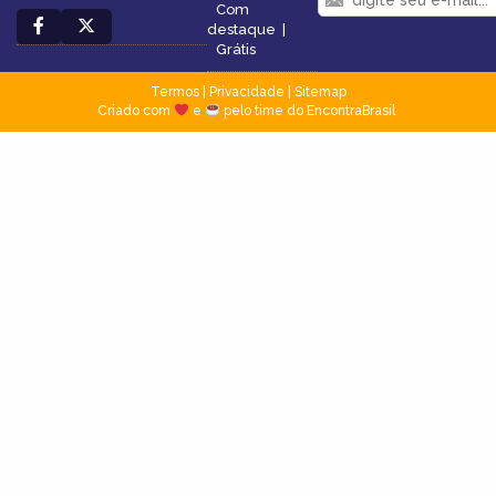
Com
destaque
|
Grátis
Termos
|
Privacidade
|
Sitemap
Criado com
e
pelo time do EncontraBrasil