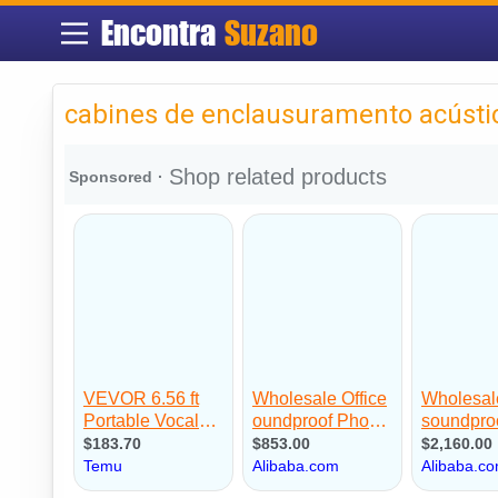
Encontra
Suzano
cabines de enclausuramento acúst