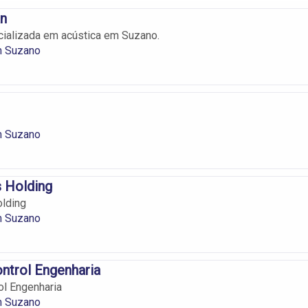
an
ializada em acústica em Suzano.
m Suzano
m Suzano
 Holding
lding
m Suzano
ntrol Engenharia
ol Engenharia
m Suzano