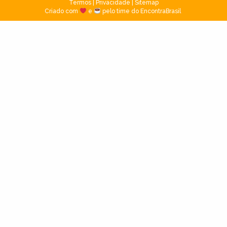
Termos
|
Privacidade
|
Sitemap
Criado com
e
pelo time do EncontraBrasil