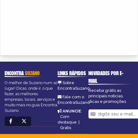
ENCONTRA
SUZANO
LINKS RÁPIDOS
NOVIDADES POR E-
MAIL
O melhor de Suzano num só
Sobre
lugar! Dicas, onde ir, o que
EncontraSuzano
Receba grátis as
fazer, as melhores
principais notícias,
Fale com o
empresas, locais, serviços e
dicas e promoções
EncontraSuzano
muito mais no guia Encontra
Suzano.
ANUNCIE
:
Com
destaque
|
Grátis