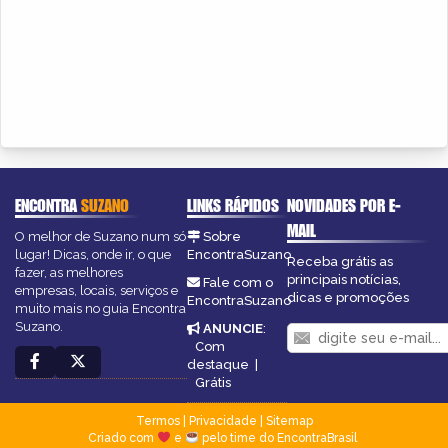
ENCONTRA
SUZANO
LINKS RÁPIDOS
NOVIDADES POR E-
MAIL
O melhor de Suzano num só
Sobre
lugar! Dicas, onde ir, o que
EncontraSuzano
Receba grátis as
fazer, as melhores
principais notícias,
Fale com o
empresas, locais, serviços e
dicas e promoções
EncontraSuzano
muito mais no guia Encontra
Suzano.
ANUNCIE
:
Com
destaque
|
Grátis
Termos
|
Privacidade
|
Sitemap
Criado com
e
pelo time do EncontraBrasil