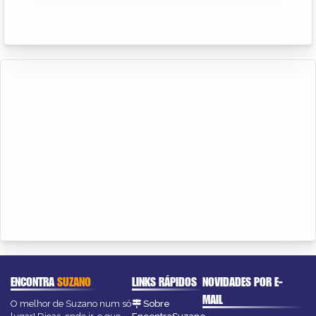
ENCONTRA
SUZANO
LINKS RÁPIDOS
NOVIDADES POR E-
MAIL
O melhor de Suzano num só
Sobre