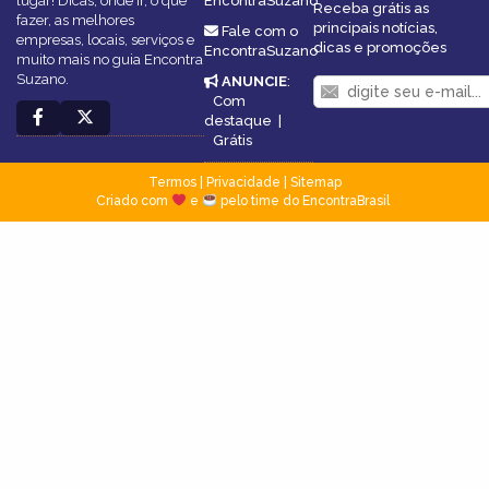
lugar! Dicas, onde ir, o que
EncontraSuzano
Receba grátis as
fazer, as melhores
principais notícias,
Fale com o
empresas, locais, serviços e
dicas e promoções
EncontraSuzano
muito mais no guia Encontra
Suzano.
ANUNCIE
:
Com
destaque
|
Grátis
Termos
|
Privacidade
|
Sitemap
Criado com
e
pelo time do EncontraBrasil