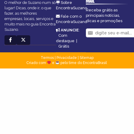
MAIL
O melhor de Suzano num só
Sobre
lugar! Dicas, onde ir, o que
EncontraSuzano
Receba grátis as
fazer, as melhores
principais notícias,
Fale com o
empresas, locais, serviços e
dicas e promoções
EncontraSuzano
muito mais no guia Encontra
Suzano.
ANUNCIE
:
Com
destaque
|
Grátis
Termos
|
Privacidade
|
Sitemap
Criado com
e
pelo time do EncontraBrasil