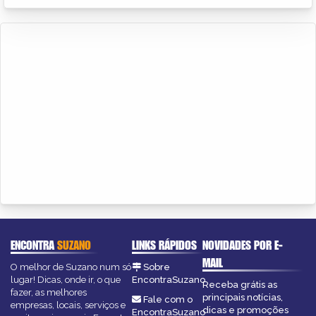
ENCONTRA
SUZANO
LINKS RÁPIDOS
NOVIDADES POR E-
MAIL
O melhor de Suzano num só
Sobre
lugar! Dicas, onde ir, o que
EncontraSuzano
Receba grátis as
fazer, as melhores
principais notícias,
Fale com o
empresas, locais, serviços e
dicas e promoções
EncontraSuzano