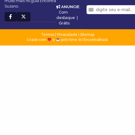
muito mais no guia Encontra
Suzano.
ANUNCIE
:
Com
destaque
|
Grátis
Termos
|
Privacidade
|
Sitemap
Criado com
e
pelo time do EncontraBrasil