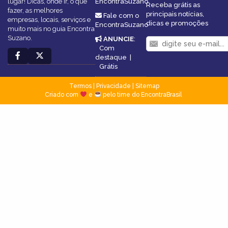
lugar! Dicas, onde ir, o que
EncontraSuzano
Receba grátis as
fazer, as melhores
principais notícias,
Fale com o
empresas, locais, serviços e
dicas e promoções
EncontraSuzano
muito mais no guia Encontra
Suzano.
ANUNCIE
:
Com
destaque
|
Grátis
Termos
|
Privacidade
|
Sitemap
Criado com
e
pelo time do EncontraBrasil