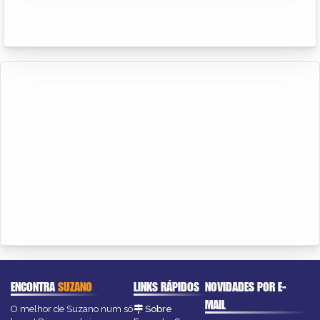
ENCONTRA
SUZANO
LINKS RÁPIDOS
NOVIDADES POR E-
MAIL
O melhor de Suzano num só
Sobre