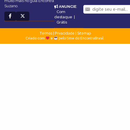
muito mais no guia Encontra
Suzano.
ANUNCIE
:
Com
destaque
|
Grátis
Termos
|
Privacidade
|
Sitemap
Criado com
e
pelo time do EncontraBrasil