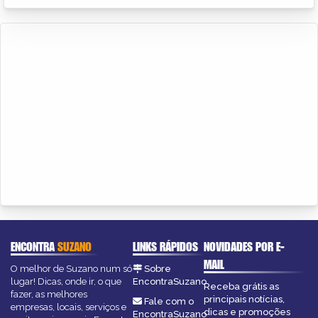
ENCONTRA
SUZANO
LINKS RÁPIDOS
NOVIDADES POR E-
MAIL
O melhor de Suzano num só
Sobre
lugar! Dicas, onde ir, o que
EncontraSuzano
Receba grátis as
fazer, as melhores
principais notícias,
Fale com o
empresas, locais, serviços e
dicas e promoções
EncontraSuzano