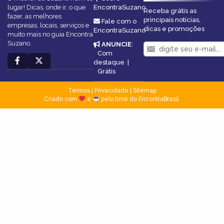
lugar! Dicas, onde ir, o que
EncontraSuzano
Receba grátis as
fazer, as melhores
principais notícias,
Fale com o
empresas, locais, serviços e
dicas e promoções
EncontraSuzano
muito mais no guia Encontra
Suzano.
ANUNCIE
:
Com
destaque
|
Grátis
Termos
|
Privacidade
|
Sitemap
Criado com
e
pelo time do EncontraBrasil