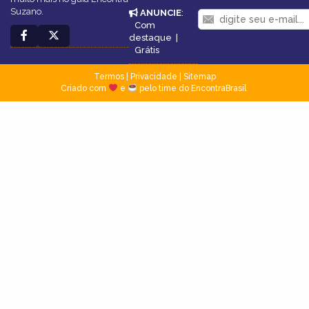
Suzano.
ANUNCIE
:
Com
destaque
|
Grátis
Termos
|
Privacidade
|
Sitemap
Criado com
e
pelo time do EncontraBrasil