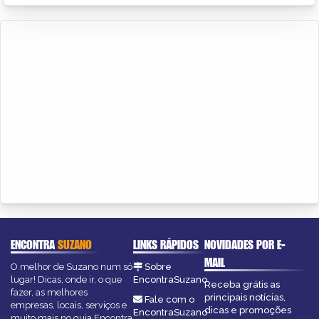
ENCONTRA
SUZANO
LINKS RÁPIDOS
NOVIDADES POR E-
MAIL
O melhor de Suzano num só
Sobre
lugar! Dicas, onde ir, o que
EncontraSuzano
Receba grátis as
fazer, as melhores
principais notícias,
Fale com o
empresas, locais, serviços e
dicas e promoções
EncontraSuzano
muito mais no guia Encontra