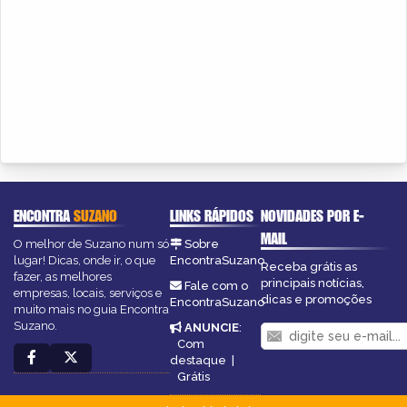
ENCONTRA
SUZANO
LINKS RÁPIDOS
NOVIDADES POR E-
MAIL
O melhor de Suzano num só
Sobre
lugar! Dicas, onde ir, o que
EncontraSuzano
Receba grátis as
fazer, as melhores
principais notícias,
Fale com o
empresas, locais, serviços e
dicas e promoções
EncontraSuzano
muito mais no guia Encontra
Suzano.
ANUNCIE
:
Com
destaque
|
Grátis