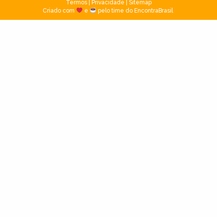
Termos
|
Privacidade
|
Sitemap
Criado com
e
pelo time do EncontraBrasil