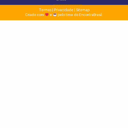
Termos
|
Privacidade
|
Sitemap
Criado com
e
pelo time do EncontraBrasil