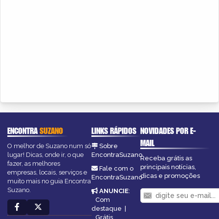
ENCONTRA
SUZANO
LINKS RÁPIDOS
NOVIDADES POR E-
MAIL
O melhor de Suzano num só
Sobre
lugar! Dicas, onde ir, o que
EncontraSuzano
Receba grátis as
fazer, as melhores
principais notícias,
Fale com o
empresas, locais, serviços e
dicas e promoções
EncontraSuzano
muito mais no guia Encontra
Suzano.
ANUNCIE
:
Com
destaque
|
Grátis