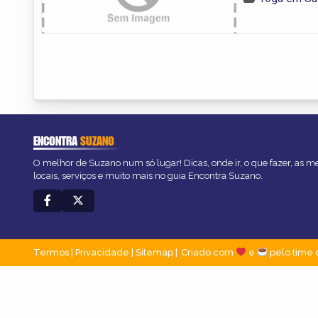
ENCONTRA
SUZANO
O melhor de Suzano num só lugar! Dicas, onde ir, o que fazer, as 
locais, serviços e muito mais no guia Encontra Suzano.
Termos
|
Privacidade
|
Sitemap
Criado com
e
pelo time 