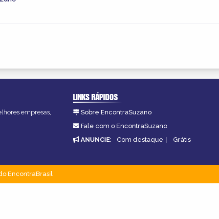
LINKS RÁPIDOS
melhores empresas,
Sobre EncontraSuzano
Fale com o EncontraSuzano
ANUNCIE
:
Com destaque
|
Grátis
do EncontraBrasil