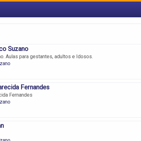
ico Suzano
. Aulas para gestantes, adultos e Idosos.
zano
arecida Fernandes
cida Fernandes
zano
an
zano