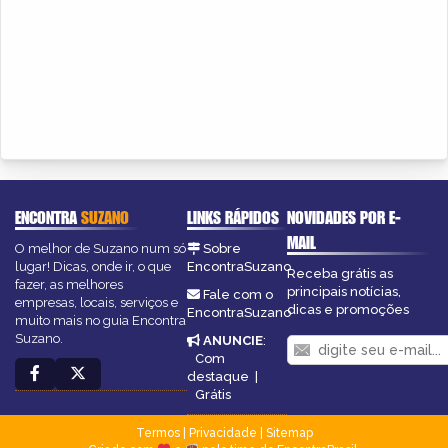
ENCONTRA
SUZANO
LINKS RÁPIDOS
NOVIDADES POR E-
MAIL
O melhor de Suzano num só
Sobre
lugar! Dicas, onde ir, o que
EncontraSuzano
Receba grátis as
fazer, as melhores
principais notícias,
Fale com o
empresas, locais, serviços e
dicas e promoções
EncontraSuzano
muito mais no guia Encontra
Suzano.
ANUNCIE
:
Com
destaque
|
Grátis
Termos
|
Privacidade
|
Sitemap