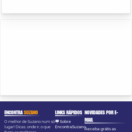
ENCONTRA
SUZANO
LINKS RÁPIDOS
NOVIDADES POR E-
MAIL
O melhor de Suzano num só
Sobre
lugar! Dicas, onde ir, o que
EncontraSuzano
Receba grátis as