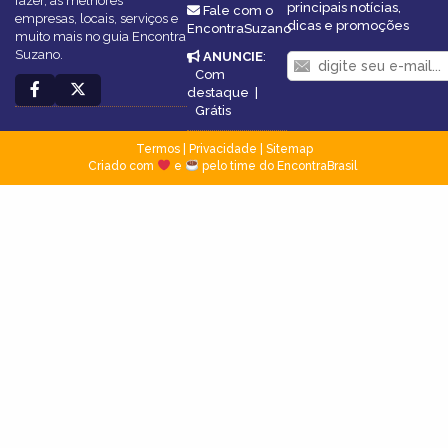
fazer, as melhores
principais notícias,
Fale com o
empresas, locais, serviços e
dicas e promoções
EncontraSuzano
muito mais no guia Encontra
Suzano.
ANUNCIE
:
Com
destaque
|
Grátis
Termos
|
Privacidade
|
Sitemap
Criado com
e
pelo time do EncontraBrasil