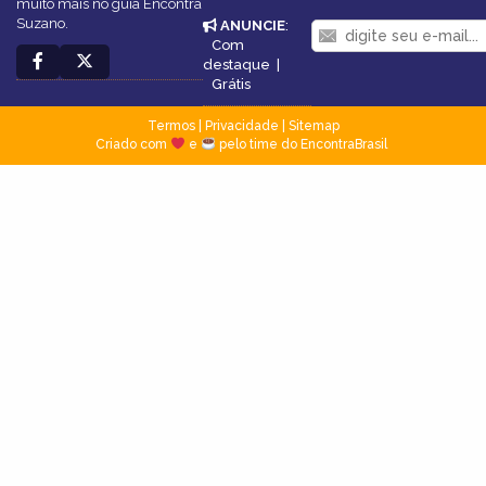
muito mais no guia Encontra
Suzano.
ANUNCIE
:
Com
destaque
|
Grátis
Termos
|
Privacidade
|
Sitemap
Criado com
e
pelo time do EncontraBrasil