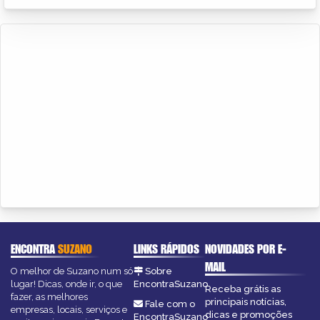
ENCONTRA
SUZANO
LINKS RÁPIDOS
NOVIDADES POR E-
MAIL
O melhor de Suzano num só
Sobre
lugar! Dicas, onde ir, o que
EncontraSuzano
Receba grátis as
fazer, as melhores
principais notícias,
Fale com o
empresas, locais, serviços e
dicas e promoções
EncontraSuzano