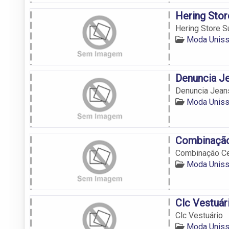
Hering Sto
Hering Store 
Moda Unis
Denuncia J
Denuncia Jean
Moda Unis
Combinação
Combinação Ce
Moda Unis
Clc Vestuár
Clc Vestuário
Moda Unis