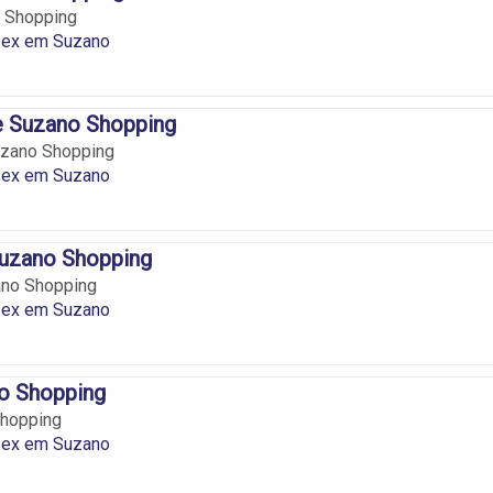
o Shopping
sex em Suzano
e Suzano Shopping
uzano Shopping
sex em Suzano
Suzano Shopping
ano Shopping
sex em Suzano
o Shopping
hopping
sex em Suzano