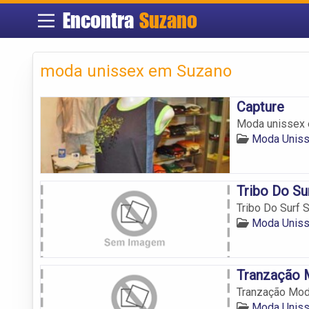
Encontra
Suzano
moda unissex em Suzano
Capture
Moda unissex 
Moda Unis
Tribo Do Su
Tribo Do Surf
Moda Unis
Tranzação 
Tranzação Mod
Moda Unis