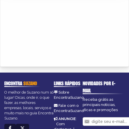
ENCONTRA
SUZANO
LINKS RÁPIDOS
NOVIDADES POR E-
MAIL
O melhor de Suzano num só
Sobre
lugar! Dicas, onde ir, o que
EncontraSuzano
Receba grátis as
fazer, as melhores
principais notícias,
Fale com o
empresas, locais, serviços e
dicas e promoções
EncontraSuzano
muito mais no guia Encontra
Suzano.
ANUNCIE
:
Com