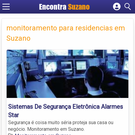
Encontra
Suzano
Cadastrar empresa
Fazer login
monitoramento para residencias em
Criar conta
Suzano
Sistemas De Segurança Eletrônica Alarmes
Star
Segurança é coisa muito séria proteja sua casa ou
negócio. Monitoramento em Suzano.