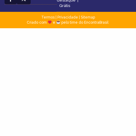
destaque
|
Grátis
Termos
|
Privacidade
|
Sitemap
Criado com
e
pelo time do EncontraBrasil