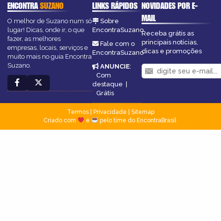
ENCONTRA
SUZANO
LINKS RÁPIDOS
NOVIDADES POR E-
MAIL
O melhor de Suzano num só
Sobre
lugar! Dicas, onde ir, o que
EncontraSuzano
Receba grátis as
fazer, as melhores
principais notícias,
Fale com o
empresas, locais, serviços e
dicas e promoções
EncontraSuzano
muito mais no guia Encontra
Suzano.
ANUNCIE
:
Com
destaque
|
Grátis
Termos
|
Privacidade
|
Sitemap
Criado com
e
pelo time do EncontraBrasil