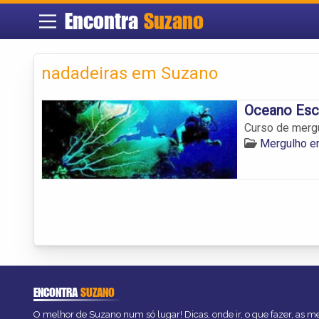
Encontra
Suzano
nadadeiras em Suzano
Oceano Esc
Curso de merg
Mergulho e
ENCONTRA
SUZANO
O melhor de Suzano num só lugar! Dicas, onde ir, o que fazer, as 