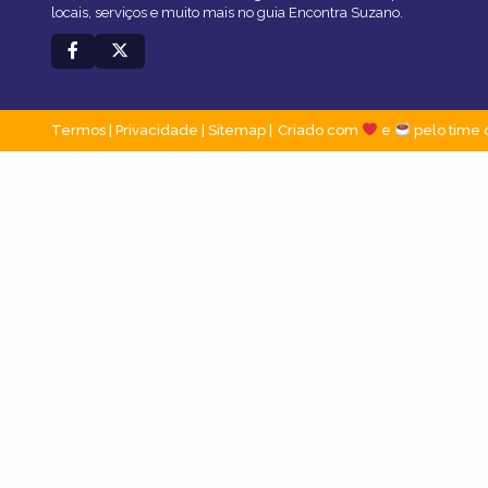
locais, serviços e muito mais no guia Encontra Suzano.
Termos
|
Privacidade
|
Sitemap
Criado com
e
pelo time 