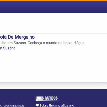
ola De Mergulho
ulho em Suzano. Conheça o mundo de baixo d'água.
m Suzano
LINKS RÁPIDOS
melhores empresas,
Sobre EncontraSuzano