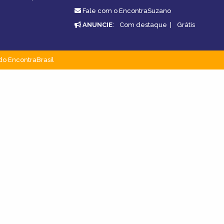
Fale com o EncontraSuzano
ANUNCIE
:
Com destaque
|
Grátis
do EncontraBrasil