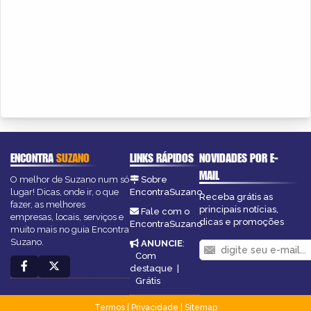
ENCONTRA
SUZANO
LINKS RÁPIDOS
NOVIDADES POR E-
MAIL
O melhor de Suzano num só
Sobre
lugar! Dicas, onde ir, o que
EncontraSuzano
Receba grátis as
fazer, as melhores
principais notícias,
Fale com o
empresas, locais, serviços e
dicas e promoções
EncontraSuzano
muito mais no guia Encontra
Suzano.
ANUNCIE
:
Com
destaque
|
Grátis
Termos
|
Privacidade
|
Sitemap