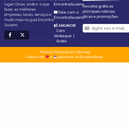
lugar! Dicas, onde ir, o que
EncontraSuzano
Receba grátis as
fazer, as melhores
principais notícias,
Fale com o
empresas, locais, serviços e
dicas e promoções
EncontraSuzano
muito mais no guia Encontra
Suzano.
ANUNCIE
:
Com
destaque
|
Grátis
Termos
|
Privacidade
|
Sitemap
Criado com
e
pelo time do EncontraBrasil