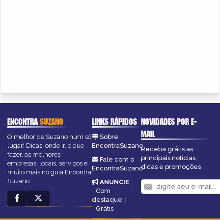
ENCONTRA
SUZANO
LINKS RÁPIDOS
NOVIDADES POR E-
MAIL
O melhor de Suzano num só
Sobre
lugar! Dicas, onde ir, o que
EncontraSuzano
Receba grátis as
fazer, as melhores
principais notícias,
Fale com o
empresas, locais, serviços e
dicas e promoções
EncontraSuzano
muito mais no guia Encontra
Suzano.
ANUNCIE
:
Com
destaque
|
Grátis