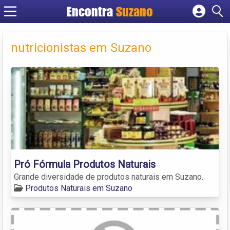
Encontra
Suzano
Cadastrar empresa
Fazer login
nutricionistas em Suzano
Criar conta
Pró Fórmula Produtos Naturais
Grande diversidade de produtos naturais em Suzano.
Produtos Naturais em Suzano