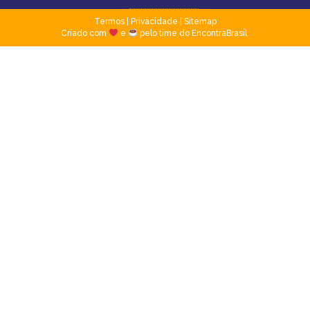
Termos
|
Privacidade
|
Sitemap
Criado com
e
pelo time do EncontraBrasil