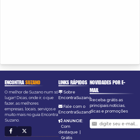
ENCONTRA
SUZANO
LINKS RÁPIDOS
NOVIDADES POR E-
MAIL
O melhor de Suzano num só
Sobre
lugar! Dicas, onde ir, o que
EncontraSuzano
Receba grátis as
fazer, as melhores
principais notícias,
Fale com o
empresas, locais, serviços e
dicas e promoções
EncontraSuzano
muito mais no guia Encontra
Suzano.
ANUNCIE
:
Com
destaque
|
Grátis