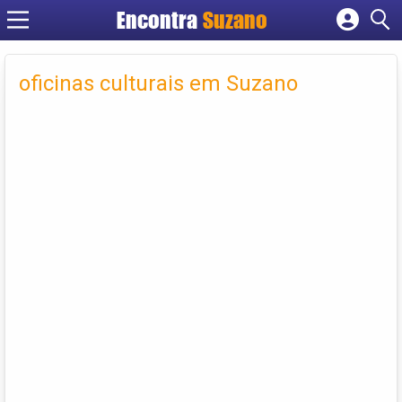
Encontra
Suzano
Cadastrar empresa
Fazer login
oficinas culturais em Suzano
Criar conta