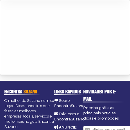
ENCONTRA
SUZANO
LINKS RÁPIDOS
NOVIDADES POR E-
MAIL
O melhor de Suzano num só
Sobre
lugar! Dicas, onde ir, o que
EncontraSuzano
Receba grátis as
fazer, as melhores
principais notícias,
Fale com o
empresas, locais, serviços e
dicas e promoções
EncontraSuzano
muito mais no guia Encontra
Suzano.
ANUNCIE
: