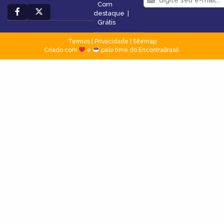
Com
destaque
|
Grátis
Termos
|
Privacidade
|
Sitemap
Criado com
e
pelo time do EncontraBrasil