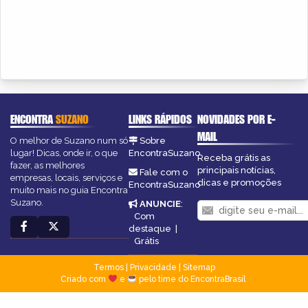
ENCONTRA
SUZANO
LINKS RÁPIDOS
NOVIDADES POR E-
MAIL
O melhor de Suzano num só
Sobre
lugar! Dicas, onde ir, o que
EncontraSuzano
Receba grátis as
fazer, as melhores
principais notícias,
Fale com o
empresas, locais, serviços e
dicas e promoções
EncontraSuzano
muito mais no guia Encontra
Suzano.
ANUNCIE
:
Com
destaque
|
Grátis
Termos
|
Privacidade
|
Sitemap
Criado com
e
pelo time do EncontraBrasil