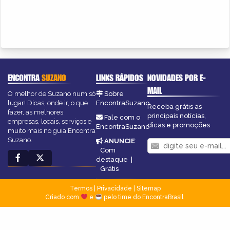
ENCONTRA
SUZANO
LINKS RÁPIDOS
NOVIDADES POR E-
MAIL
O melhor de Suzano num só
Sobre
lugar! Dicas, onde ir, o que
EncontraSuzano
Receba grátis as
fazer, as melhores
principais notícias,
Fale com o
empresas, locais, serviços e
dicas e promoções
EncontraSuzano
muito mais no guia Encontra
Suzano.
ANUNCIE
:
Com
destaque
|
Grátis
Termos
|
Privacidade
|
Sitemap
Criado com
e
pelo time do EncontraBrasil