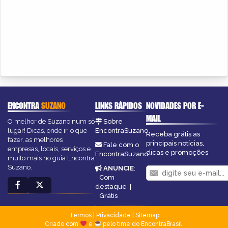
ENCONTRA
SUZANO
LINKS RÁPIDOS
NOVIDADES POR E-
MAIL
O melhor de Suzano num só
Sobre
lugar! Dicas, onde ir, o que
EncontraSuzano
Receba grátis as
fazer, as melhores
principais notícias,
Fale com o
empresas, locais, serviços e
dicas e promoções
EncontraSuzano
muito mais no guia Encontra
Suzano.
ANUNCIE
:
Com
destaque
|
Grátis
Termos
|
Privacidade
|
Sitemap
Criado com
e
pelo time do EncontraBrasil