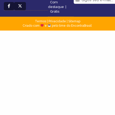
Com
destaque
|
Grátis
Termos
|
Privacidade
|
Sitemap
Criado com
e
pelo time do EncontraBrasil