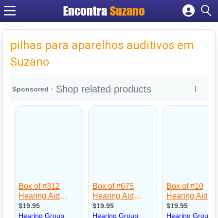
Encontra
Suzano
Cadastrar empresa
Fazer login
pilhas para aparelhos auditivos em
Criar conta
Suzano