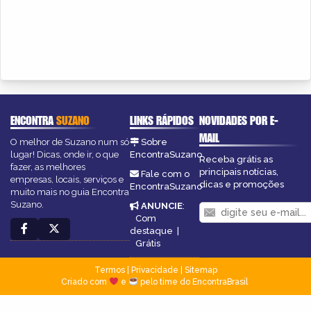
ENCONTRA
SUZANO
LINKS RÁPIDOS
NOVIDADES POR E-
MAIL
O melhor de Suzano num só
Sobre
lugar! Dicas, onde ir, o que
EncontraSuzano
Receba grátis as
fazer, as melhores
principais notícias,
Fale com o
empresas, locais, serviços e
dicas e promoções
EncontraSuzano
muito mais no guia Encontra
Suzano.
ANUNCIE
:
Com
destaque
|
Grátis
Termos
|
Privacidade
|
Sitemap
Criado com
e
pelo time do EncontraBrasil