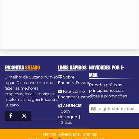
ENCONTRA
SUZANO
LINKS RÁPIDOS
NOVIDADES POR E-
MAIL
O melhor de Suzano num só
Sobre
lugar! Dicas, onde ir, o que
EncontraSuzano
Receba grátis as
fazer, as melhores
principais notícias,
Fale com o
empresas, locais, serviços e
dicas e promoções
EncontraSuzano
muito mais no guia Encontra
Suzano.
ANUNCIE
:
Com
destaque
|
Grátis
Termos
|
Privacidade
|
Sitemap