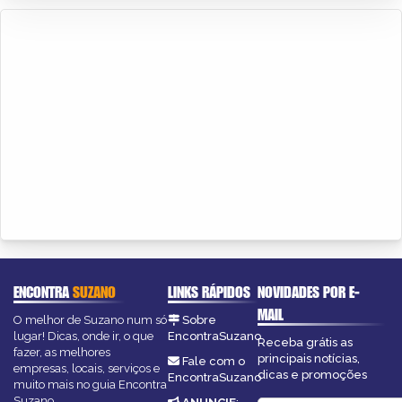
ENCONTRA
SUZANO
LINKS RÁPIDOS
NOVIDADES POR E-
MAIL
O melhor de Suzano num só
Sobre
lugar! Dicas, onde ir, o que
EncontraSuzano
Receba grátis as
fazer, as melhores
principais notícias,
Fale com o
empresas, locais, serviços e
dicas e promoções
EncontraSuzano
muito mais no guia Encontra
Suzano.