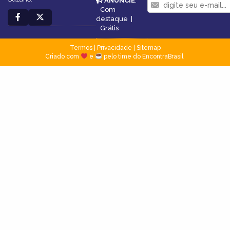
ANUNCIE
:
Com
destaque
|
Grátis
Termos
|
Privacidade
|
Sitemap
Criado com
e
pelo time do EncontraBrasil