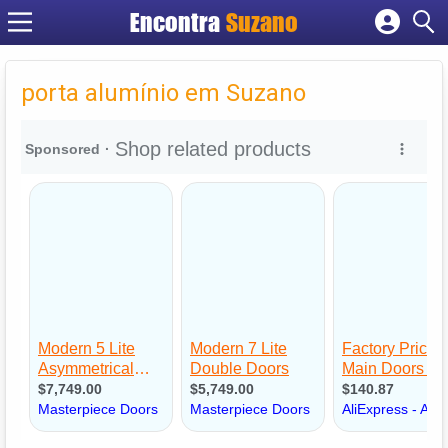
Encontra
Suzano
Cadastrar empresa
Fazer login
porta alumínio em Suzano
Criar conta