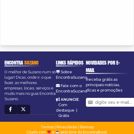
ENCONTRA
SUZANO
LINKS RÁPIDOS
NOVIDADES POR E-
MAIL
O melhor de Suzano num só
Sobre
lugar! Dicas, onde ir, o que
EncontraSuzano
Receba grátis as
fazer, as melhores
principais notícias,
Fale com o
empresas, locais, serviços e
dicas e promoções
EncontraSuzano
muito mais no guia Encontra
Suzano.
ANUNCIE
:
Com
destaque
|
Grátis
Termos
|
Privacidade
|
Sitemap
Criado com
e
pelo time do EncontraBrasil