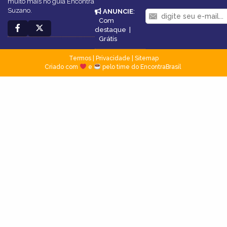
muito mais no guia Encontra
Suzano.
ANUNCIE
:
Com
destaque
|
Grátis
Termos
|
Privacidade
|
Sitemap
Criado com
e
pelo time do EncontraBrasil