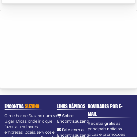
ENCONTRA
SUZANO
LINKS RÁPIDOS
NOVIDADES POR E-
MAIL
O melhor de Suzano num só
Sobre
lugar! Dicas, onde ir, o que
EncontraSuzano
Receba grátis as
fazer, as melhores
principais notícias,
Fale com o
empresas, locais, serviços e
dicas e promoções
EncontraSuzano