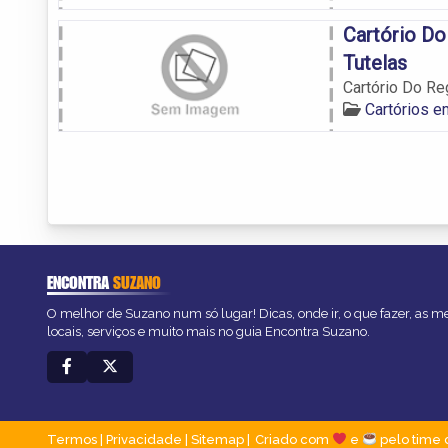
Cartório Do
Tutelas
Cartório Do Re
Cartórios 
ENCONTRA
SUZANO
O melhor de Suzano num só lugar! Dicas, onde ir, o que fazer, as 
locais, serviços e muito mais no guia Encontra Suzano.
Termos
|
Privacidade
|
Sitemap
Criado com
e
pelo time 