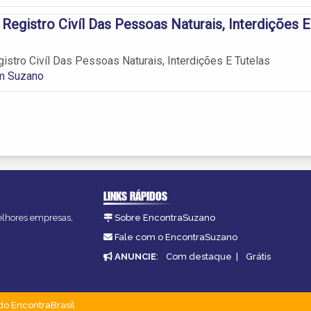
 Registro Civíl Das Pessoas Naturais, Interdições E
gistro Civíl Das Pessoas Naturais, Interdições E Tutelas
em Suzano
LINKS RÁPIDOS
melhores empresas,
Sobre EncontraSuzano
Fale com o EncontraSuzano
ANUNCIE
:
Com destaque
|
Grátis
do EncontraBrasil