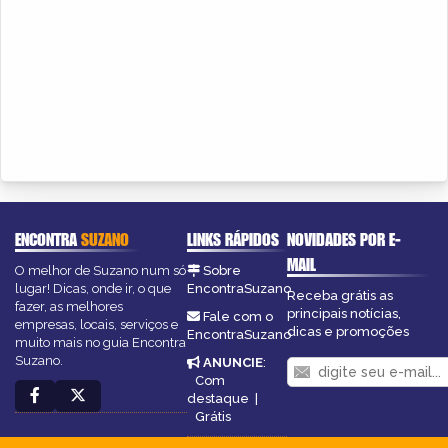
ENCONTRA
SUZANO
LINKS RÁPIDOS
NOVIDADES POR E-
MAIL
O melhor de Suzano num só
Sobre
lugar! Dicas, onde ir, o que
EncontraSuzano
Receba grátis as
fazer, as melhores
principais notícias,
Fale com o
empresas, locais, serviços e
dicas e promoções
EncontraSuzano
muito mais no guia Encontra
Suzano.
ANUNCIE
:
Com
destaque
|
Grátis