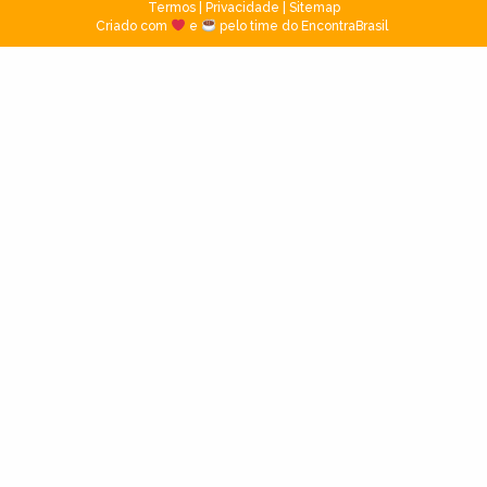
Termos
|
Privacidade
|
Sitemap
Criado com
e
pelo time do EncontraBrasil