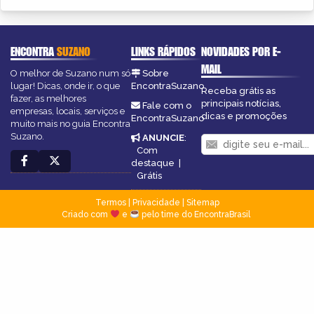
ENCONTRA
SUZANO
LINKS RÁPIDOS
NOVIDADES POR E-
MAIL
O melhor de Suzano num só
Sobre
lugar! Dicas, onde ir, o que
EncontraSuzano
Receba grátis as
fazer, as melhores
principais notícias,
Fale com o
empresas, locais, serviços e
dicas e promoções
EncontraSuzano
muito mais no guia Encontra
Suzano.
ANUNCIE
:
Com
destaque
|
Grátis
Termos
|
Privacidade
|
Sitemap
Criado com
e
pelo time do EncontraBrasil