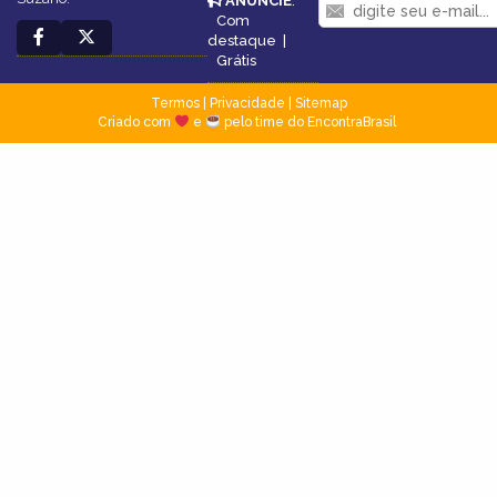
ANUNCIE
:
Com
destaque
|
Grátis
Termos
|
Privacidade
|
Sitemap
Criado com
e
pelo time do EncontraBrasil