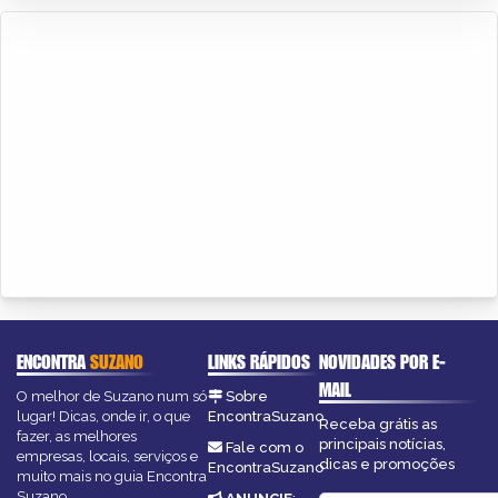
ENCONTRA
SUZANO
LINKS RÁPIDOS
NOVIDADES POR E-
MAIL
O melhor de Suzano num só
Sobre
lugar! Dicas, onde ir, o que
EncontraSuzano
Receba grátis as
fazer, as melhores
principais notícias,
Fale com o
empresas, locais, serviços e
dicas e promoções
EncontraSuzano
muito mais no guia Encontra
Suzano.