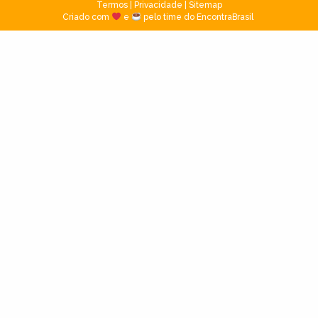
Termos
|
Privacidade
|
Sitemap
Criado com
e
pelo time do EncontraBrasil