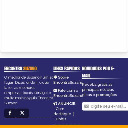
ENCONTRA
SUZANO
LINKS RÁPIDOS
NOVIDADES POR E-
MAIL
O melhor de Suzano num só
Sobre
lugar! Dicas, onde ir, o que
EncontraSuzano
Receba grátis as
fazer, as melhores
principais notícias,
Fale com o
empresas, locais, serviços e
dicas e promoções
EncontraSuzano
muito mais no guia Encontra
Suzano.
ANUNCIE
:
Com
destaque
|
Grátis