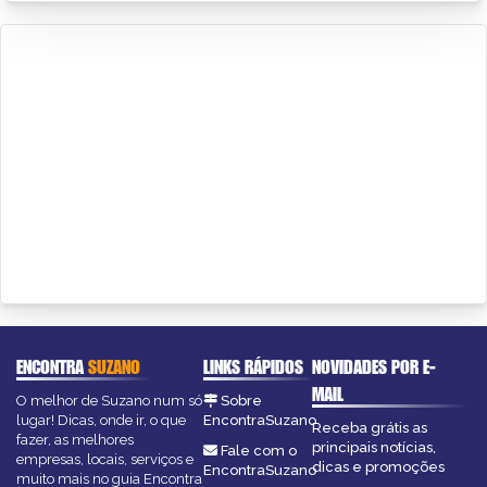
ENCONTRA
SUZANO
LINKS RÁPIDOS
NOVIDADES POR E-
MAIL
O melhor de Suzano num só
Sobre
lugar! Dicas, onde ir, o que
EncontraSuzano
Receba grátis as
fazer, as melhores
principais notícias,
Fale com o
empresas, locais, serviços e
dicas e promoções
EncontraSuzano
muito mais no guia Encontra