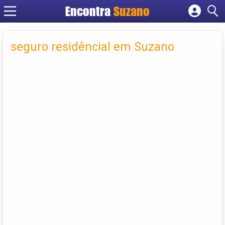
Encontra
Suzano
Cadastrar empresa
Fazer login
seguro residêncial em Suzano
Criar conta